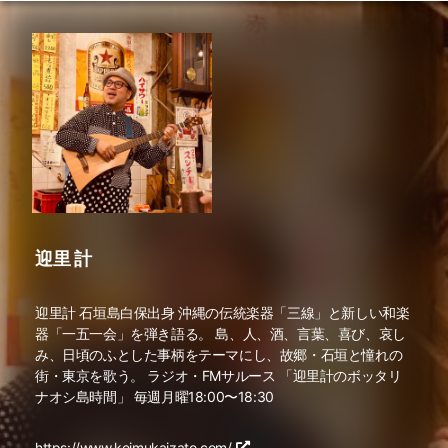
迎里 計
迎里計 石垣島白保出身 沖縄の伝統楽器「三線」と新しい和楽
器「一五一会」を弾き語る。 島、人、酒、言葉、喜び、哀し
み、日頃のふとした事柄をテーマにし、故郷・石垣と憧れの
街・東京を歌う。 ラジオ・FMサルース 「迎里計のボッタリ
ナオシ島時間」 毎週月曜18:00〜18:30
https://www.keimukaizato.com/