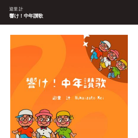
迎里 計
響け！中年讃歌