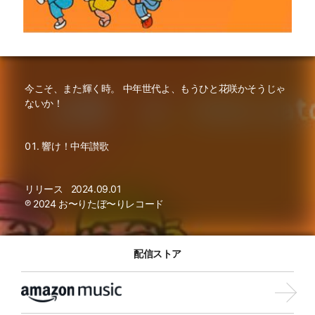
今こそ、また輝く時。 中年世代よ、もうひと花咲かそうじゃ
ないか！
響け！中年讃歌
リリース
2024.09.01
℗ 2024 お〜りたぼ〜りレコード
配信ストア