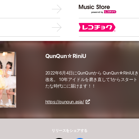
QunQun☆RiniU
2022年6月4日にQunQunから QunQun☆Rini
改名。 10年アイドルを磨き直して1からスタート
たな時代にに届けます！！
https://qunqun.asia/
リリースをシェアする