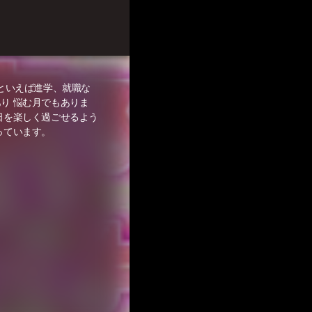
月といえば進学、就職な
り 悩む月でもありま
日を楽しく過ごせるよう
っています。