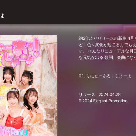
ーよ
約2年ぶりリリースの新曲 4
ど、色々変化が起こる月でもあ
す。 そんなリニューアルな月
な元気が出る 歌詞、楽曲にな
りにゅーある！しよーよ
リリース
2024.04.28
℗ 2024 Elegant Promotion