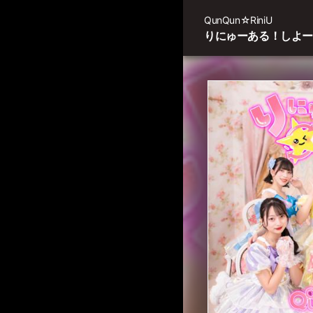
QunQun☆RiniU
りにゅーある！しよ