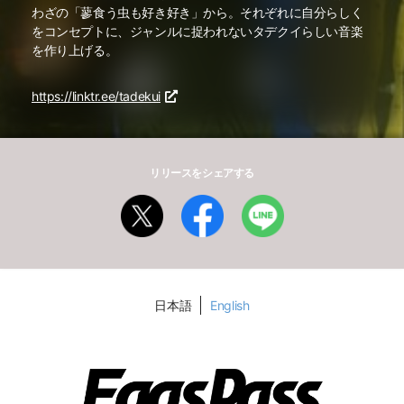
わざの「蓼食う虫も好き好き」から。それぞれに自分らしく
をコンセプトに、ジャンルに捉われないタデクイらしい音楽
を作り上げる。
https://linktr.ee/tadekui
リリースをシェアする
日本語
English