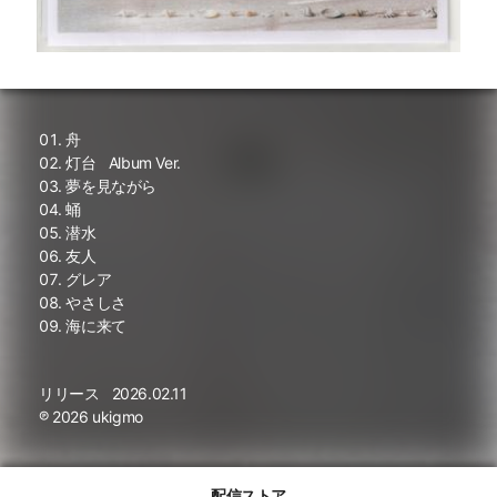
舟
灯台
Album Ver.
夢を見ながら
蛹
潜水
友人
グレア
やさしさ
海に来て
リリース
2026.02.11
℗ 2026 ukigmo
配信ストア