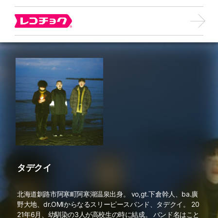
タデクイ
北海道釧路市阿寒町阿寒湖温泉出身。 vo,gt.下倉幹人、ba.廣
野大地、dr.OMIからなるスリーピースバンド、タデクイ。 20
21年6月、幼馴染の3人が高校生の時に結成。 バンド名はこと