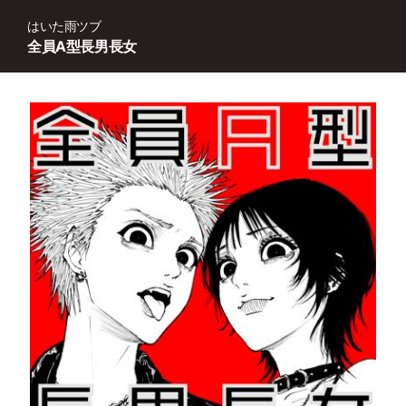
はいた雨ツブ
全員A型長男長女