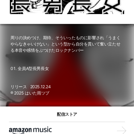
周りの決めつけ、期待、そういったものに影響され「うまく
やらなきゃいけない」という型から自分を貫いて奮い立たせ
る本音や感情をぶつけたロックナンバー
全員A型長男長女
リリース
2025.12.24
℗ 2025 はいた雨ツブ
配信ストア