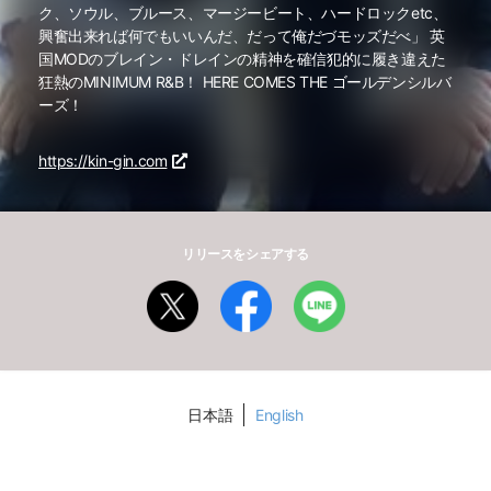
ク、ソウル、ブルース、マージービート、ハードロックetc、
興奮出来れば何でもいいんだ、だって俺だづモッズだべ」 英
国MODのブレイン・ドレインの精神を確信犯的に履き違えた
狂熱のMINIMUM R&B！ HERE COMES THE ゴールデンシルバ
ーズ！
https://kin-gin.com
リリースをシェアする
日本語
English