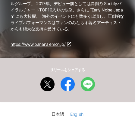
ルグループ。 2017年、デビュー前としては異例の Spotifyバ
イラルチャートTOP10入りの快挙、さらに “Early Noise Japa
n” にも大抜擢。 海外のイベントにも数多く出演し、圧倒的な
ライブパフォーマンスはファンのみならず著名アーティスト
からも絶大な支持を受けている。
https://www.bananalemon.jp/
リリースをシェアする
日本語
English