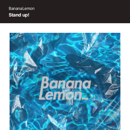
BananaLemon
Stand up!