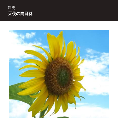
翔吏
天使の向日葵