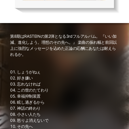
第8期はRASTEINの第2弾となる3rdフルアルバム。 『いい加
減、進化しよう。理想のその先へ。』 楽曲の振れ幅と前回以
上に強烈なメッセージを込めた正論の応酬にあなたは耐えら
れるか。
しょうがねぇ
好き嫌い
忘れなければ
この世のたてわり
幸福抑制装置
眩し過ぎるから
神話の終わり
小さい人たち
怒りよ消えないで
その先へ