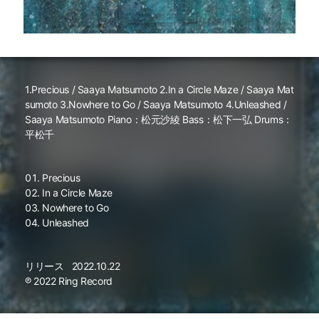
1.Precious / Saaya Matsumoto 2.In a Circle Maze / Saaya Mat
sumoto 3.Nowhere to Go / Saaya Matsumoto 4.Unleashed /
Saaya Matsumoto Piano：松元沙綾 Bass：松下一弘 Drums：
平松千
Precious
In a Circle Maze
Nowhere to Go
Unleashed
リリース
2022.10.22
℗ 2022 Ring Record