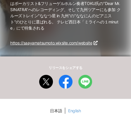
はボーカリスト&フリューゲルホルン奏者TOKU氏の"Dear Mr.
SINATRA"へのレコーディング、そして九州ツアーにも参加 ク
ルーズトレイン"ななつ星 in 九州"の"ななにんのピアニス
ト"のひとりに選ばれる。 テレビ西日本「ミライへの１minut
e」にて特集される
https://saayamatsumoto.wixsite.com/website
リリースをシェアする
日本語
English