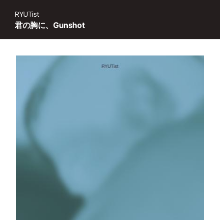
RYUTist
君の胸に、Gunshot