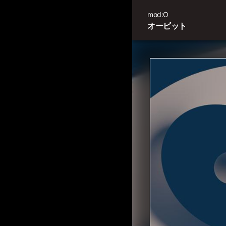
mod:O
オービット