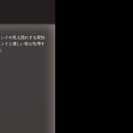
ウンドや見え隠れする変拍
ウンドと優しい歌が先導す
曲。