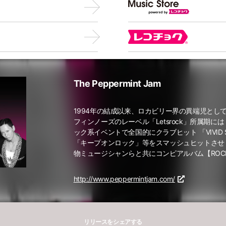
The Peppermint Jam
1994年の結成以来、ロカビリー界の異端児とし
フィンノーズのレーベル「Letsrock」所属期
ック系イベントで全国的にクラブヒット 「VIVID 
「キープオンロック」等をスマッシュヒットさせ
物ミュージシャンらと共にコンピアルバム【ROCK T
http://www.peppermintjam.com/
リリースをシェアする