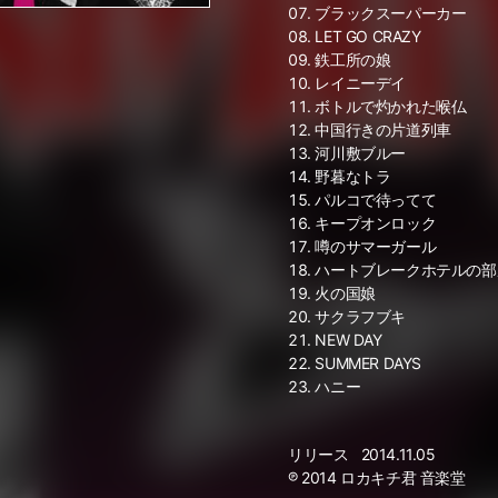
ブラックスーパーカー
LET GO CRAZY
鉄工所の娘
レイニーデイ
ボトルで灼かれた喉仏
中国行きの片道列車
河川敷ブルー
野暮なトラ
パルコで待ってて
キープオンロック
噂のサマーガール
ハートブレークホテルの部
火の国娘
サクラフブキ
NEW DAY
SUMMER DAYS
ハニー
リリース
2014.11.05
℗ 2014 ロカキチ君 音楽堂