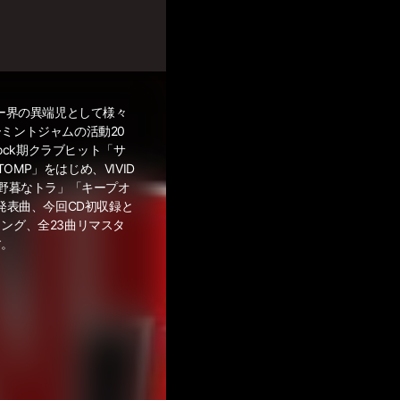
リー界の異端児として様々
ミントジャムの活動20
rock期クラブヒット「サ
TOMP」をはじめ、VIVID
「野暮なトラ」「キープオ
発表曲、今回CD初収録と
ング、全23曲リマスタ
す。