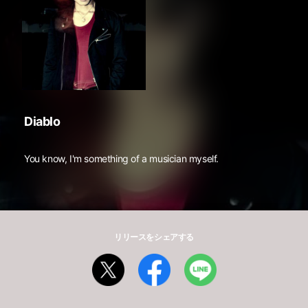
Diablo
You know, I'm something of a musician myself.
リリースをシェアする