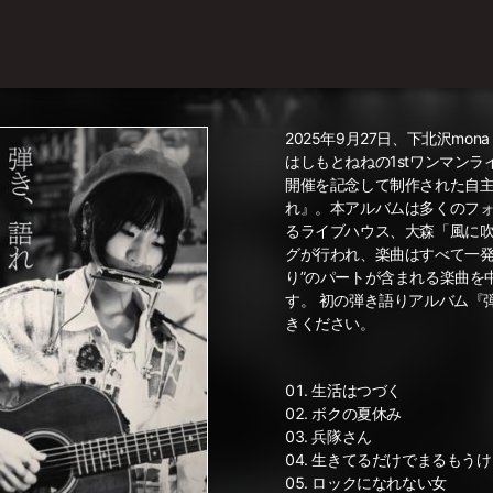
2025年9月27日、下北沢mona
はしもとねねの1stワンマン
開催を記念して制作された自
れ』。本アルバムは多くのフ
るライブハウス、大森「風に
グが行われ、楽曲はすべて一発
り”のパートが含まれる楽曲を
す。 初の弾き語りアルバム『
きください。
生活はつづく
ボクの夏休み
兵隊さん
生きてるだけでまるもうけ
ロックになれない女