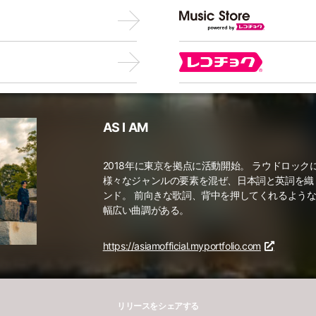
AS I AM
2018年に東京を拠点に活動開始。 ラウドロック
様々なジャンルの要素を混ぜ、日本詞と英詞を織
ンド。 前向きな歌詞、背中を押してくれるよう
幅広い曲調がある。
https://asiamofficial.myportfolio.com
リリースをシェアする