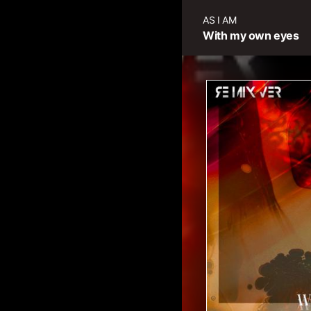
AS I AM
With my own eyes