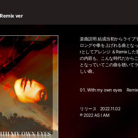
Remix ver
楽曲説明 結成当初からライブ
ロングや拳を上げれる曲となって
rとしてアレンジ ＆Remixし
の内容も、こんな時代だから
となっていてこの曲を聴いて
しい曲。
With my own eyes
Remix
リリース
2022.11.02
℗ 2022 AS I AM