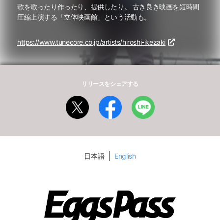
歌を歌ったり作ったり、提供したり。 古き良き映画を短時間
圧縮上演する「立体映画館」という活動も。
https://www.tunecore.co.jp/artists/hiroshi-ikezaki
リリースをシェアする
日本語
English