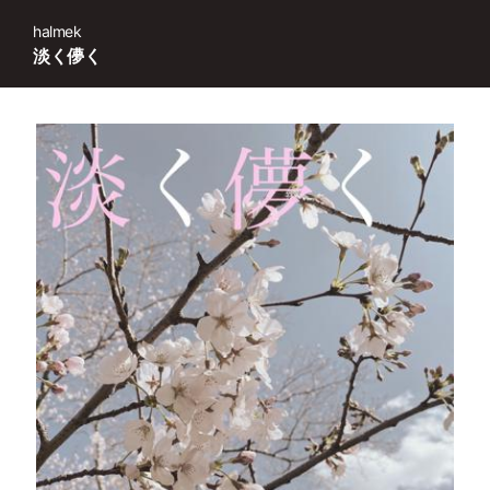
halmek
淡く儚く