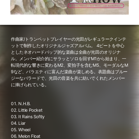
作曲家/トランペットプレイヤーの光田がレギュラークインテ
ットで制作したオリジナルジャズアルバム。 4ビートを中心
としたネオハードバップ的な楽曲は全曲が光田のオリジナ
ル。メンバー紹介的にサラッとソロを回すM1から始まり、一
転現代的な響きに変わるM2、変拍子を含むM5、モーダルなM
9など、バラエティに富んだ楽曲が楽しめる。表題曲はブルー
ジーなバラードで、光田の音楽を共に紡いでくれたメンバー
に捧げられている。
N.H.B.
Little Pocket
It Rains Softly
Liar
Wheel
Melon Float