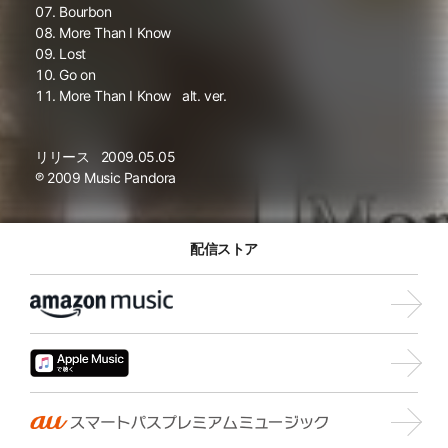
Bourbon
More Than I Know
Lost
Go on
More Than I Know
alt. ver.
リリース
2009.05.05
℗ 2009 Music Pandora
配信ストア