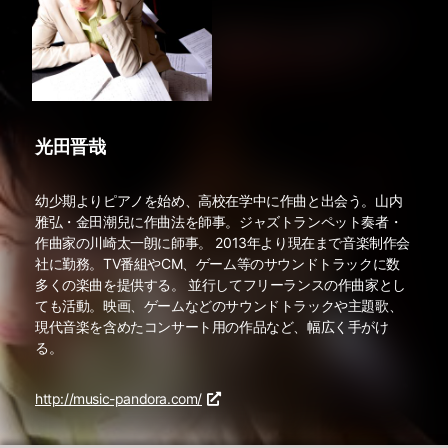
光田晋哉
幼少期よりピアノを始め、高校在学中に作曲と出会う。山内
雅弘・金田潮兒に作曲法を師事。ジャズトランペット奏者・
作曲家の川崎太一朗に師事。 2013年より現在まで音楽制作会
社に勤務。TV番組やCM、ゲーム等のサウンドトラックに数
多くの楽曲を提供する。 並行してフリーランスの作曲家とし
ても活動。映画、ゲームなどのサウンドトラックや主題歌、
現代音楽を含めたコンサート用の作品など、幅広く手がけ
る。
http://music-pandora.com/