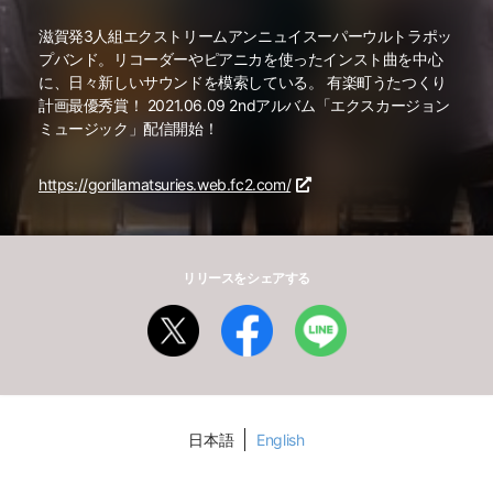
滋賀発3人組エクストリームアンニュイスーパーウルトラポッ
プバンド。リコーダーやピアニカを使ったインスト曲を中心
に、日々新しいサウンドを模索している。 有楽町うたつくり
計画最優秀賞！ 2021.06.09 2ndアルバム「エクスカージョン
ミュージック」配信開始！
https://gorillamatsuries.web.fc2.com/
リリースをシェアする
日本語
English