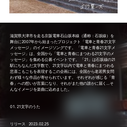
滋賀県大津市を走る京阪電車石山坂本線（通称：石坂線）を
舞台に2007年から始まったプロジェクト「電車と青春21文字
メッセージ」のイメージソングです。 「電車と青春21文字メ
ッセージ」は、全国から「電車と青春にまつわる21文字のメ
ッセージ」を集める公募イベントです。 「21」は石坂線の21
駅にちなんだ文字数で、21文字以内で電車と青春にまつわる
悲喜こもごもを表現するこの企画には、全国から老若男女問
わず様々な作品が寄せられています。 それぞれが感じる「青
春」への想いが言葉になり、それがまた他の誰かに届く…そ
んなイメージを楽曲に込めました。
21文字のうた
リリース
2023.02.25