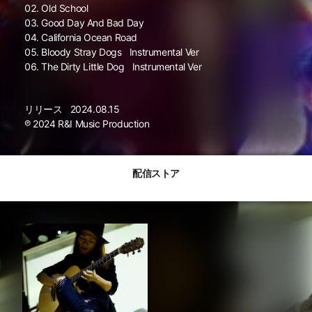
Old School
Good Day And Bad Day
California Ocean Road
Bloody Stray Dogs
Instrumental Ver
The Dirty Little Dog
Instrumental Ver
リリース
2024.08.15
℗ 2024 R&I Music Production
配信ストア