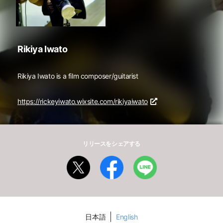
Rikiya Iwato
Rikiya Iwato is a film composer/guitarist
https://rickeyiwato.wixsite.com/rikiyaiwato
リリースをシェアする
日本語
English