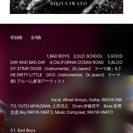
収録曲 全6曲
1,BAD BOYS 2,OLD SCHOOL 3,GOOD
DAY AND BAD DAY 4,CALIFORNIA OCEAN ROAD 5,BLOO
DY STRAY DOGS（Instrumental、Dr.Jason2 テーマ曲）6,T
HE DIRTY LITTLE DOG（Instrumental、Dr.Jason2 テーマ
曲) アルバム参加アーティスト
Vocal, Alfred Arroyo, Guitar, RIKIYA IWA
TO, YUTO MIYAZAWA, 土田浩之、Drum,伊藤哲平、Bass 富樫
忠彦,Key RIKIYA IWATO, Music Composer, RIKIYA IWATO
Bad Boys