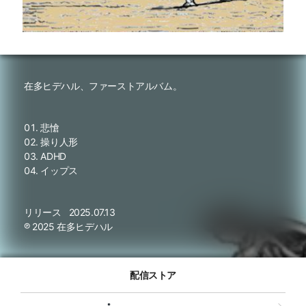
在多ヒデハル、ファーストアルバム。
悲愴
操り人形
ADHD
イップス
リリース
2025.07.13
℗ 2025 在多ヒデハル
配信ストア