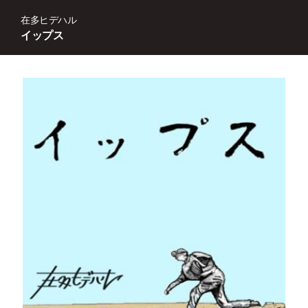
在多ヒデハル
イップス