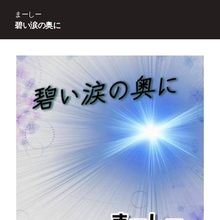
まーしー
碧い涙の奥に