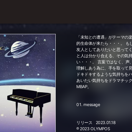
「未知との遭遇」がテーマの楽
的生命体が来たら・・・。 も
友人としてありたいと思ってく
と人は分かり合える、その気
い・・・。 言葉ではなく、声
理解しあう為に、手を取って
ドキドキするような気持ちをハ
あいたい気持ちをドラマチック
MBAP。
message
リリース
2023.01.18
℗ 2023 OLYMPOS