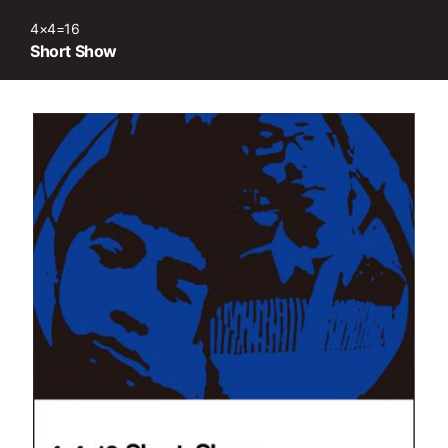
4×4=16
Short Show