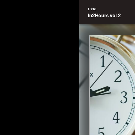
rana
In2Hours vol.2