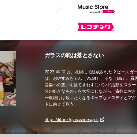
ガラスの靴は落とさない
2023 年 10 ⽉、札幌にて結成された 2 ピー
は、おやすみちゃん（Vo,Gt）、るな（Ba）。
⾳楽への想いを捨てきれずにバンド活動をスター
分の好きなもの」を⼤切にしながら、貪欲に⽣きる
⼀度聴けば歌いたくなるポップなメロディとアグ
ドに乗せて歌う。
https://lit.link/glassshoesgirls