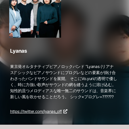
Lyanas
東京発オルタナティブピアノロックバンド “Lyanas (リアナ
ス)” シックなピアノサウンドにプログレなどの要素が掛け合
わさったバンドサウンドを展開。 そこにVo.yuriの透明で優し
く、時に力強い歌声がサウンドの網を縫うように溶け込む。
知性的且つメロディアスな唯一無二のサウンドは、音楽界に
新しい風を吹かせることだろう。 シック×プログレ=??????
https://twitter.com/lyanas_off