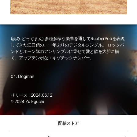
(読み:どっぐまん) 多種多様な楽曲を通してRubberPopを表現
してきた江口侑の、一年ぶりのデジタルシングル。 ロックバ
ンドとホーン隊のアンサンブルに乗せて愛と欲を大胆に描
く、アップテンポなエキゾチックナンバー。
Dogman
リリース
2024.06.12
℗ 2024 Yu Eguchi
配信ストア