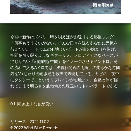
今回の新作はズバリ！時を唄えばがお送りする応援ソング
「何事もうまくいかない」そんな日々を送るあなたに元気を
与えたい。 ドラムの心地よいビートが曲の始まりを告げ、
空間を切り裂くようなギターリフ、メロディアスなベースが
混じり合い「幻想的な空間」をイメージさせるイントロ。そ
の流れで入るAメロでは「夕暮れ間近の街角」の柔らかな雰囲
気をVo,じゅりの透き通る歌声で表現している。サビの「夜中
にタクシーで」というリフレインが心地よく、自然と体が揺
れてしまう明るさを兼ね備えた珠玉のミドルバラードである
聞き上手な君が良い
リリース
2022.11.02
℗ 2022 Wind Blue Records