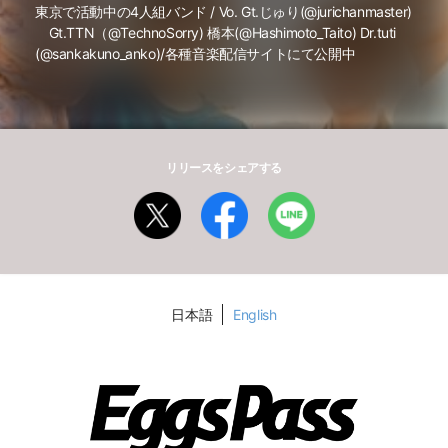
東京で活動中の4人組バンド / Vo. Gt.じゅり(@jurichanmaster)
Gt.TTN（@TechnoSorry) 橋本(@Hashimoto_Taito) Dr.tuti
(@sankakuno_anko)/各種音楽配信サイトにて公開中
リリースをシェアする
日本語
English