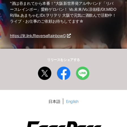
"酒は吞まれてから本番！"大阪新世界発アル中バンド「リバ
ースレインボー」愛称ゲロバン！ Vo.未来/Vo.涼佑様/Gt.MIDO
RI/Ba.あまちゃむ/Dr.ヲリヲリ 大阪で元気に酒飲んで活動中！
ライブ・お仕事のご依頼お待ちしてます☆
https://lit.link/ReverseRainbowG
リリースをシェアする
日本語
English