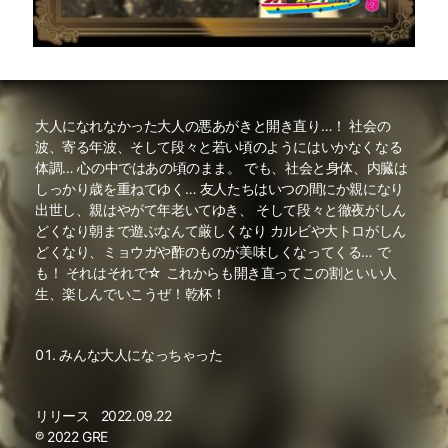
大人になれなかった大人の悪あがきと開き直り…！ 社会の
波、寄る年波、そして段々と若い頃のようにはいかなくなる
体調… 心の中ではあの頃のまま。 でも、社会と身体、内臓は
しっかり歳を重ねてゆく… 友人たちはいつの間にか親になり
出世し、親はやがて年老いてゆき、 そして段々と徹夜がしん
どくなり朝まで遊ぶなんて厳しくなり カルビや大トロがしん
どくなり、ミョウガや酢のものが美味しくなってくる… で
も！ それはそれで☆ これからも開き直ってこの割といい人
生、楽しんでいこうぜ！乾杯！
みんな大人になっちゃった
リリース
2022.09.22
℗ 2022 GRE